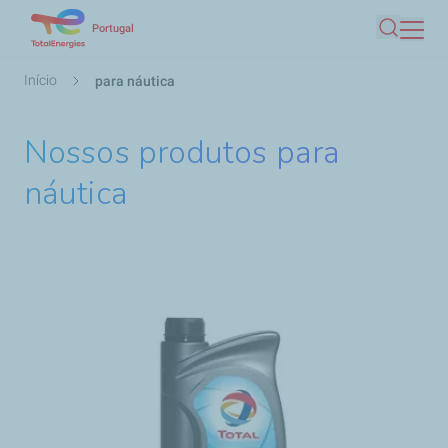
Passar
Portugal
Pesquis
para
o
Navegação
Início
para náutica
conteúdo
estrutural
principal
Nossos produtos para
náutica