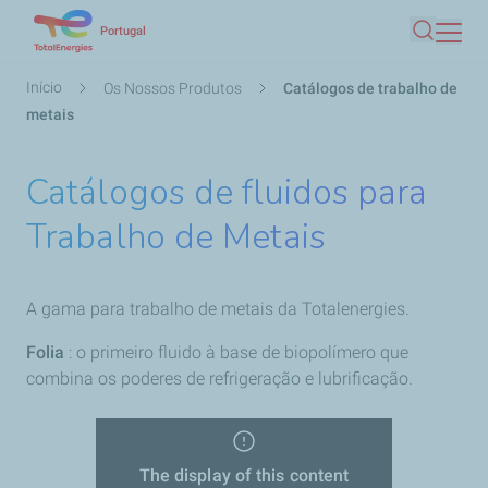
Passar
Portugal
Pesquis
para
o
Navegação
Início
Os Nossos Produtos
Catálogos de trabalho de
conteúdo
estrutural
metais
principal
Catálogos de fluidos para
Trabalho de Metais
A gama para trabalho de metais da Totalenergies.
Folia
: o primeiro fluido à base de biopolímero que
combina os poderes de refrigeração e lubrificação.
The display of this content