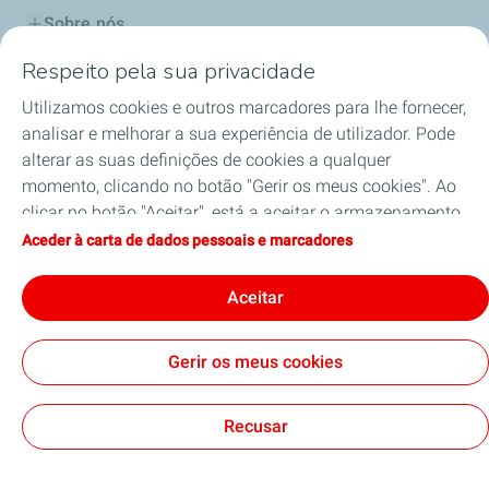
Sobre nós
Respeito pela sua privacidade
Os Nossos Produtos
Utilizamos cookies e outros marcadores para lhe fornecer,
Os Nossos Serviços
analisar e melhorar a sua experiência de utilizador. Pode
alterar as suas definições de cookies a qualquer
Qualidade e Segurança
momento, clicando no botão "Gerir os meus cookies". Ao
clicar no botão "Aceitar", está a aceitar o armazenamento
Meio Ambiente
de todos os cookies. Se clicar em "Recusar", apenas serão
Aceder à carta de dados pessoais e marcadores
utilizados os cookies técnicos necessários para o correto
Mobilidade Elétrica
funcionamento do site. Para obter mais informações,
Aceitar
pode consultar a página "Carta de dados pessoais e
marcadores".
Gerir os meus cookies
Contacto
Política de Protecção de Dados e Cookies
Nota Legal e de Privacidade
Cookies
Recusar
TotalEnergies 2026