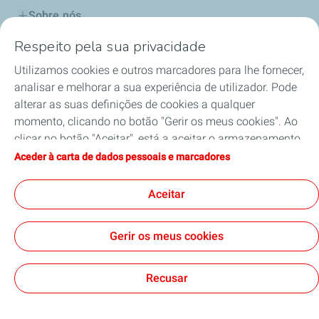
Sobre nós
Respeito pela sua privacidade
Os Nossos Produtos
Utilizamos cookies e outros marcadores para lhe fornecer,
Os Nossos Serviços
analisar e melhorar a sua experiência de utilizador. Pode
alterar as suas definições de cookies a qualquer
Qualidade e Segurança
momento, clicando no botão "Gerir os meus cookies". Ao
clicar no botão "Aceitar", está a aceitar o armazenamento
Meio Ambiente
de todos os cookies. Se clicar em "Recusar", apenas serão
Aceder à carta de dados pessoais e marcadores
utilizados os cookies técnicos necessários para o correto
Mobilidade Elétrica
funcionamento do site. Para obter mais informações,
Aceitar
pode consultar a página "Carta de dados pessoais e
marcadores".
Gerir os meus cookies
Contacto
Política de Protecção de Dados e Cookies
Nota Legal e de Privacidade
Cookies
Recusar
TotalEnergies 2026