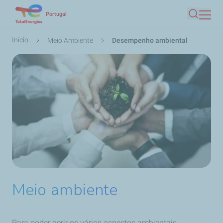
Passar
Portugal
Pesquis
para
o
Navegação
Início
Meio Ambiente
Desempenho ambiental
conteúdo
estrutural
principal
Meio ambiente
Para poder gerir os vários aspectos ambientais