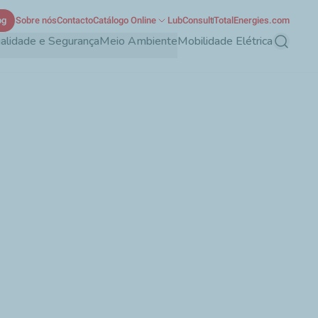
og
Sobre nós
Contacto
Catálogo Online
LubConsult
TotalEnergies.com
alidade e Segurança
Meio Ambiente
Mobilidade Elétrica
Pesquisa