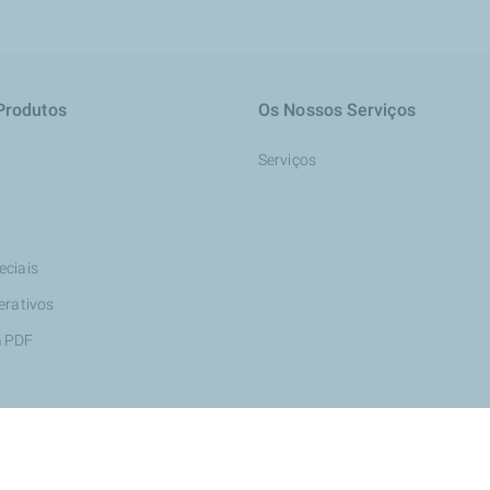
Produtos
Os Nossos Serviços
Serviços
eciais
erativos
m PDF
Elétrica