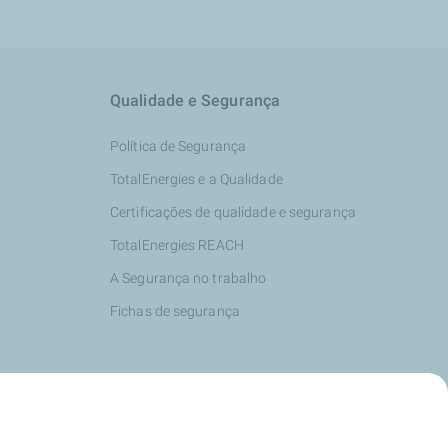
Qualidade e Segurança
Política de Segurança
TotalEnergies e a Qualidade
Certificações de qualidade e segurança
TotalEnergies REACH
A Segurança no trabalho
Fichas de segurança