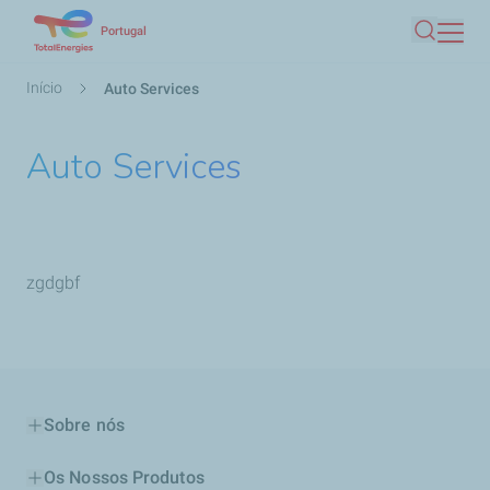
Passar
Portugal
Pesquis
para
o
Navegação
Início
Auto Services
conteúdo
estrutural
principal
Auto Services
zgdgbf
Sobre nós
Os Nossos Produtos