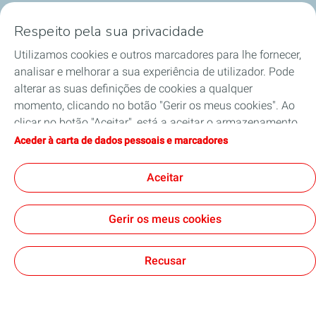
Os Nossos Serviços
Respeito pela sua privacidade
Utilizamos cookies e outros marcadores para lhe fornecer,
Qualidade e Segurança
analisar e melhorar a sua experiência de utilizador. Pode
alterar as suas definições de cookies a qualquer
Meio Ambiente
momento, clicando no botão "Gerir os meus cookies". Ao
clicar no botão "Aceitar", está a aceitar o armazenamento
Mobilidade Elétrica
de todos os cookies. Se clicar em "Recusar", apenas serão
Aceder à carta de dados pessoais e marcadores
utilizados os cookies técnicos necessários para o correto
funcionamento do site. Para obter mais informações,
Aceitar
pode consultar a página "Carta de dados pessoais e
Contacto
Política de Protecção de Dados e Cookies
marcadores".
Nota Legal e de Privacidade
Cookies
Gerir os meus cookies
TotalEnergies 2026
Recusar