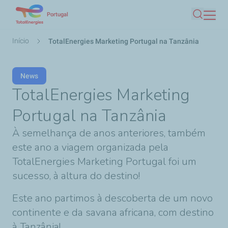
Passar
Portugal
Pesquis
para
o
Navegação
Início
TotalEnergies Marketing Portugal na Tanzânia
conteúdo
estrutural
principal
News
TotalEnergies Marketing
Portugal na Tanzânia
À semelhança de anos anteriores, também
este ano a viagem organizada pela
TotalEnergies Marketing Portugal foi um
sucesso, à altura do destino!
Este ano partimos à descoberta de um novo
continente e da savana africana, com destino
à Tanzânia!