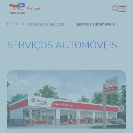
Passar
Portugal
Pesquis
para
o
Navegação
Início
Os Nossos Serviços
Serviços automóveis
conteúdo
estrutural
principal
SERVIÇOS AUTOMÓVEIS