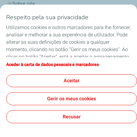
Sobre nós
Respeito pela sua privacidade
Os Nossos Produtos
Utilizamos cookies e outros marcadores para lhe fornecer,
Os Nossos Serviços
analisar e melhorar a sua experiência de utilizador. Pode
alterar as suas definições de cookies a qualquer
Qualidade e Segurança
momento, clicando no botão "Gerir os meus cookies". Ao
clicar no botão "Aceitar", está a aceitar o armazenamento
Meio Ambiente
de todos os cookies. Se clicar em "Recusar", apenas serão
Aceder à carta de dados pessoais e marcadores
utilizados os cookies técnicos necessários para o correto
Mobilidade Elétrica
funcionamento do site. Para obter mais informações,
Aceitar
pode consultar a página "Carta de dados pessoais e
marcadores".
Gerir os meus cookies
Contacto
Política de Protecção de Dados e Cookies
Nota Legal e de Privacidade
Cookies
Recusar
TotalEnergies 2026