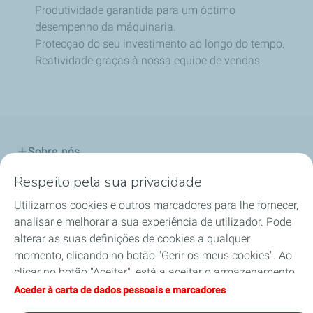
Produtividade garantida para um óptimo
desempenho da máquinaria.
Protecçao do seu investimento ao longo do tempo.
Reatividade graças à nossa equipe de vendas.
Sobre nós
Respeito pela sua privacidade
Os Nossos Produtos
Utilizamos cookies e outros marcadores para lhe fornecer,
Os Nossos Serviços
analisar e melhorar a sua experiência de utilizador. Pode
alterar as suas definições de cookies a qualquer
Qualidade e Segurança
momento, clicando no botão "Gerir os meus cookies". Ao
clicar no botão "Aceitar", está a aceitar o armazenamento
Meio Ambiente
de todos os cookies. Se clicar em "Recusar", apenas serão
Aceder à carta de dados pessoais e marcadores
utilizados os cookies técnicos necessários para o correto