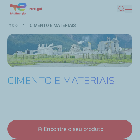
Passar
Portugal
Pesquis
para
o
Navegação
Início
CIMENTO E MATERIAIS
conteúdo
estrutural
principal
CIMENTO E MATERIAIS
Encontre o seu produto